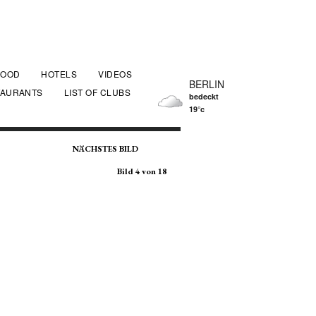
FOOD
HOTELS
VIDEOS
BERLIN
TAURANTS
LIST OF CLUBS
bedeckt
19°c
NÄCHSTES BILD
Bild 4 von 18