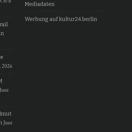
k S/S
Mediadaten
Werbung auf kultur24.berlin
ail
an
re
, 2026
M
Juni
elmut
Juni
n