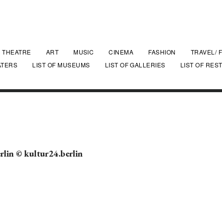
THEATRE
ART
MUSIC
CINEMA
FASHION
TRAVEL/ 
ATERS
LIST OF MUSEUMS
LIST OF GALLERIES
LIST OF RES
rlin © kultur24.berlin