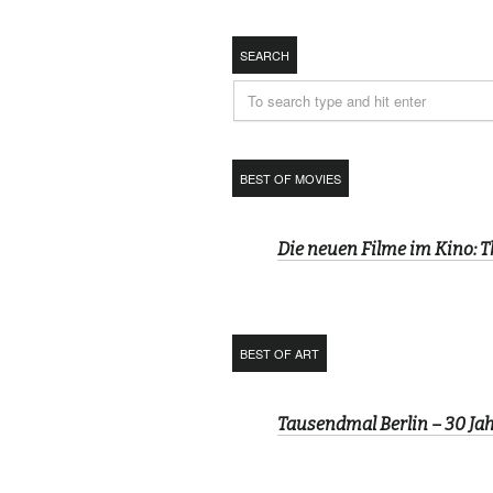
SEARCH
BEST OF MOVIES
Die neuen Filme im Kino: 
BEST OF ART
Tausendmal Berlin – 30 J