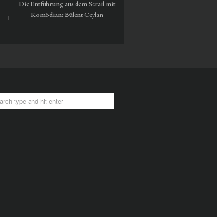
Die Entführung aus dem Serail mit
Tausendmal Berlin – 30 Ja
Komödiant Bülent Ceylan
Hamburger Bahnhof