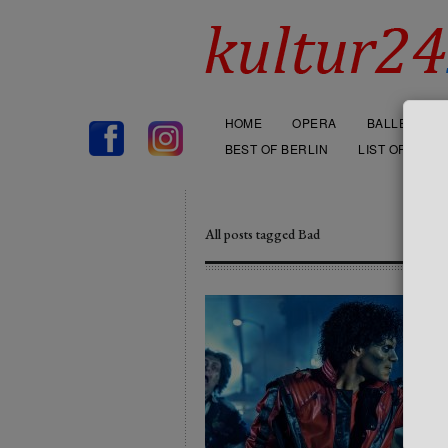
HOME
OPERA
BALLET
BEST OF BERLIN
LIST OF THEA
All posts tagged Bad