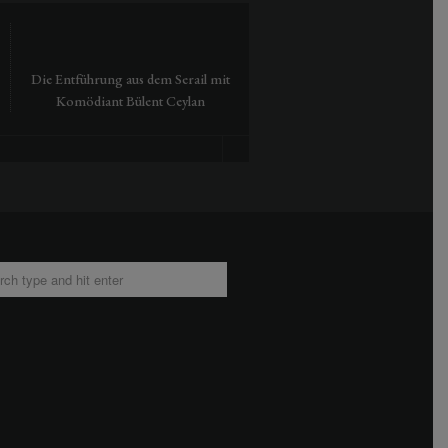
Die Entführung aus dem Serail mit
Tausendmal Berlin – 30 Jah
Komödiant Bülent Ceylan
Hamburger Bahnhof