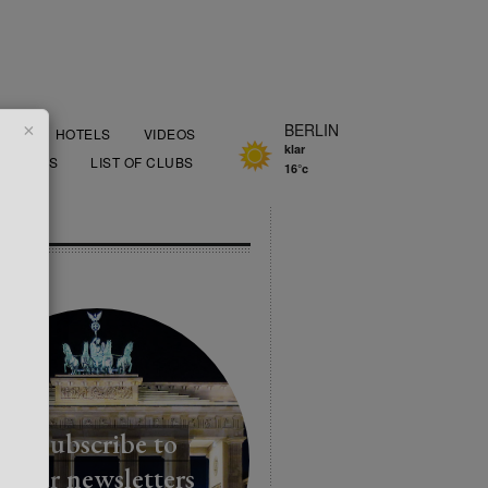
×
BERLIN
OOD
HOTELS
VIDEOS
klar
AURANTS
LIST OF CLUBS
16°c
TTER
Subscribe to
our newsletters