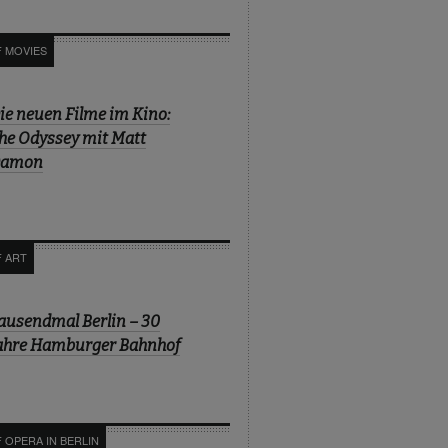
F MOVIES
ie neuen Filme im Kino:
he Odyssey mit Matt
amon
F ART
ausendmal Berlin – 30
ahre Hamburger Bahnhof
 OPERA IN BERLIN