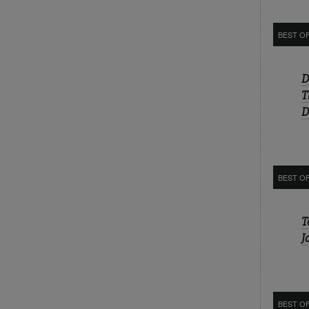
BEST O
D
T
D
BEST O
T
J
BEST OF