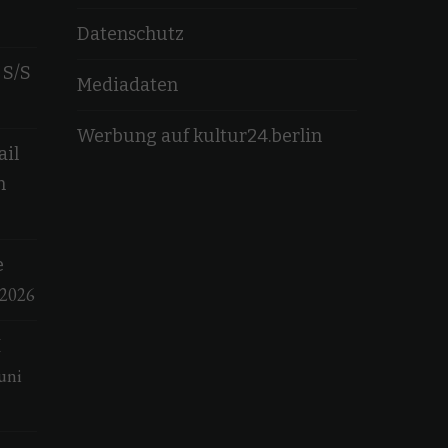
Datenschutz
 S/S
Mediadaten
Werbung auf kultur24.berlin
ail
n
e
 2026
M
uni