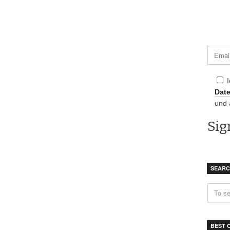
Dat
und 
SEAR
BEST 