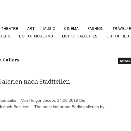
THEATRE
ART
MUSIC
CINEMA
FASHION
TRAVEL/ 
ATERS
LIST OF MUSEUMS
LIST OF GALLERIES
LIST OF RES
n Gallery
NEWSL
alerien nach Stadtteilen
Stadtteilen Von Holger Jacobs 14.06.2019 Die
ilt nach Bezirken – The most important Berlin galleries by