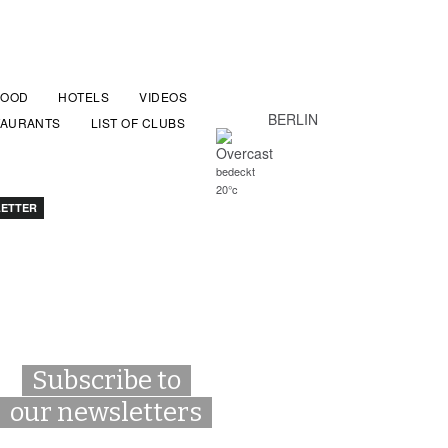
FOOD
HOTELS
VIDEOS
BERLIN
TAURANTS
LIST OF CLUBS
bedeckt
20°c
ETTER
Subscribe to
our newsletters