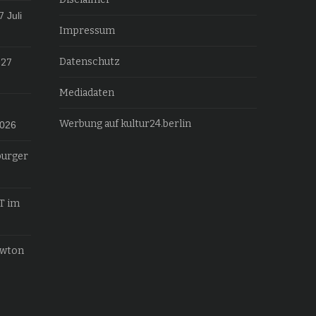
7
Juli
Impressum
Datenschutz
027
Mediadaten
Werbung auf kultur24.berlin
2026
burger
T im
ewton