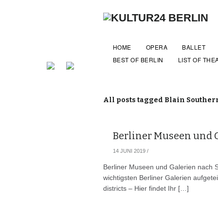
HOME
OPERA
BALLET
BEST OF BERLIN
LIST OF THE
All posts tagged Blain Souther
Berliner Museen und G
14 JUNI 2019
/
Berliner Museen und Galerien nach 
wichtigsten Berliner Galerien aufgete
districts – Hier findet Ihr […]