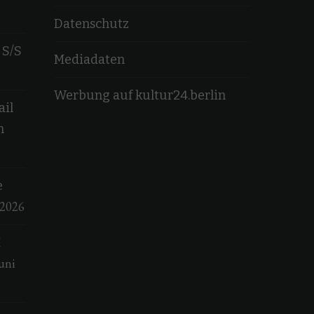
Datenschutz
 S/S
Mediadaten
Werbung auf kultur24.berlin
ail
n
e
 2026
M
uni