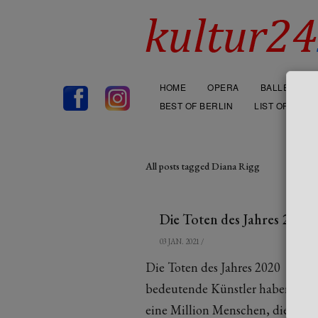
HOME
OPERA
BALLET
BEST OF BERLIN
LIST OF THEA
All posts tagged Diana Rigg
Die Toten des Jahres 2020
03 JAN. 2021
/
Die Toten des Jahres 2020 Von Ho
bedeutende Künstler haben uns 20
eine Million Menschen, die durch