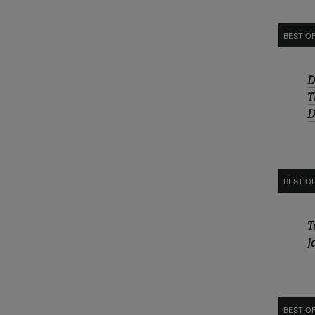
BEST O
D
T
D
BEST O
T
J
BEST OF