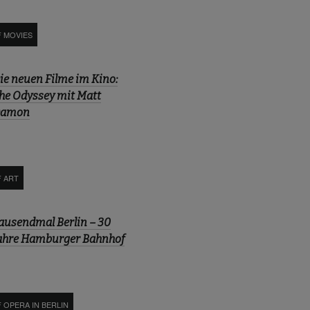
F MOVIES
ie neuen Filme im Kino:
he Odyssey mit Matt
amon
F ART
ausendmal Berlin – 30
ahre Hamburger Bahnhof
 OPERA IN BERLIN