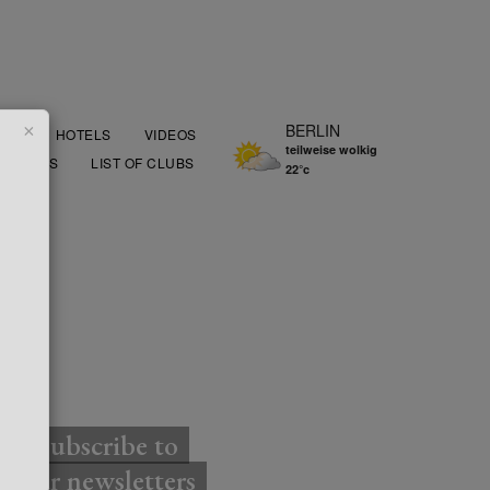
×
BERLIN
OOD
HOTELS
VIDEOS
teilweise wolkig
AURANTS
LIST OF CLUBS
22°c
TTER
Subscribe to
our newsletters