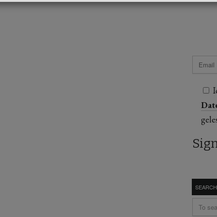
I
Dat
gele
SEARCH