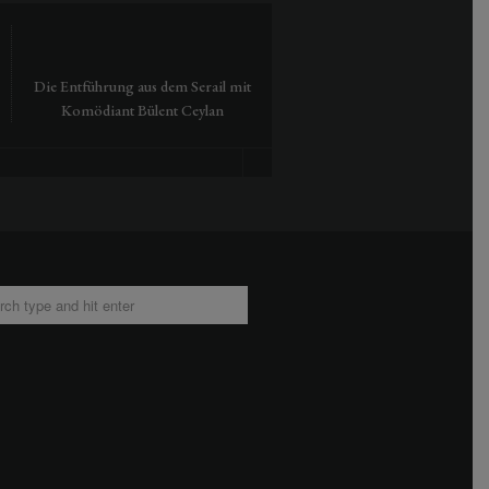
Die Entführung aus dem Serail mit
Tausendmal Berlin – 30 Jah
Komödiant Bülent Ceylan
Hamburger Bahnhof