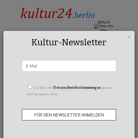
BERLIN
klar
16°c
×
Kultur-Newsletter
All posts tagged Secus
Ich habe die
Datenschutzbestimmungen
gelesen
und akzeptiere diese.