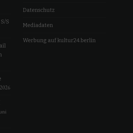
Datenschutz
 S/S
Mediadaten
Werbung auf kultur24.berlin
ail
n
e
 2026
M
uni