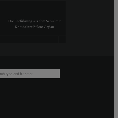
Die Entführung aus dem Serail mit
Tausendmal Berlin – 30 Jah
Komödiant Bülent Ceylan
Hamburger Bahnhof