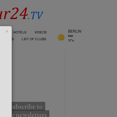
×
BERLIN
OOD
HOTELS
VIDEOS
klar
AURANTS
LIST OF CLUBS
17°c
TTER
Subscribe to
our newsletters