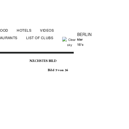
FOOD
HOTELS
VIDEOS
BERLIN
TAURANTS
LIST OF CLUBS
klar
15°c
NÄCHSTES BILD
Bild 9 von 36