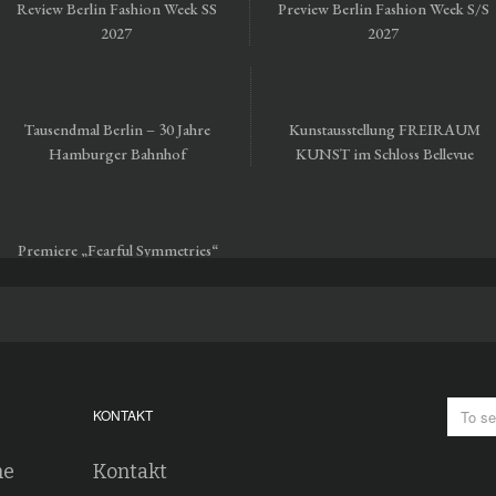
Review Berlin Fashion Week SS
Preview Berlin Fashion Week S/S
2027
2027
Tausendmal Berlin – 30 Jahre
Kunstausstellung FREIRAUM
Hamburger Bahnhof
KUNST im Schloss Bellevue
Premiere „Fearful Symmetries“
vom Staatsballett Berlin
KONTAKT
he
Kontakt