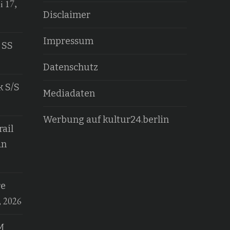
i 17,
Disclaimer
Impressum
 SS
Datenschutz
k S/S
Mediadaten
Werbung auf kultur24.berlin
ail
an
re
, 2026
M