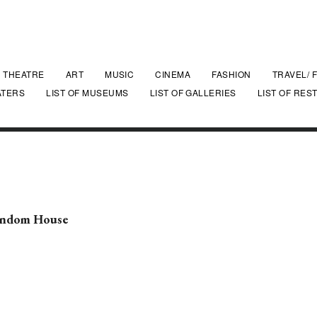
THEATRE
ART
MUSIC
CINEMA
FASHION
TRAVEL/ 
ATERS
LIST OF MUSEUMS
LIST OF GALLERIES
LIST OF RES
Random House