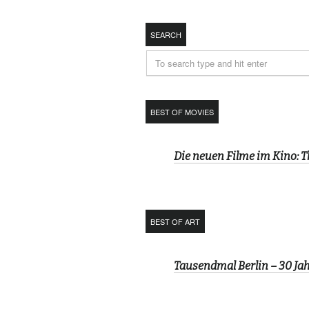
SEARCH
BEST OF MOVIES
Die neuen Filme im Kino: 
BEST OF ART
Tausendmal Berlin – 30 J