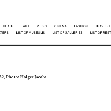
THEATRE
ART
MUSIC
CINEMA
FASHION
TRAVEL/ 
ATERS
LIST OF MUSEUMS
LIST OF GALLERIES
LIST OF RES
22, Photo: Holger Jacobs