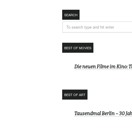
SEARCH
BEST OF MOVIES
Die neuen Filme im Kino: 
BEST OF ART
Tausendmal Berlin – 30 J