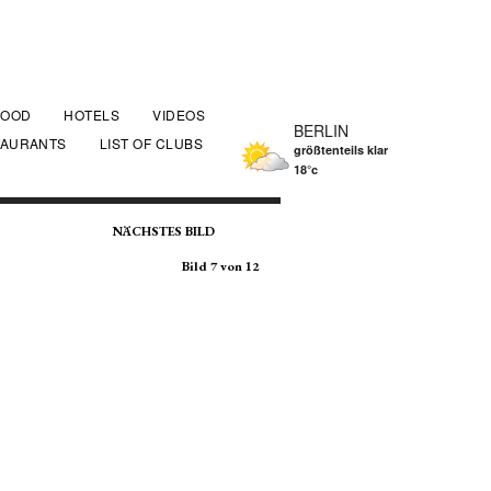
FOOD
HOTELS
VIDEOS
BERLIN
TAURANTS
LIST OF CLUBS
größtenteils klar
18°c
NÄCHSTES BILD
Bild 7 von 12