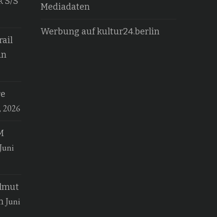
k S/S
Mediadaten
Werbung auf kultur24.berlin
ail
an
re
, 2026
M
Juni
elmut
Juni
n