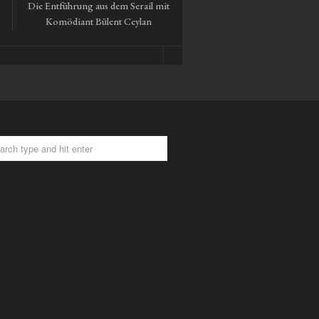
Die Entführung aus dem Serail mit
Tausendmal Berlin – 30 Ja
Komödiant Bülent Ceylan
Hamburger Bahnhof