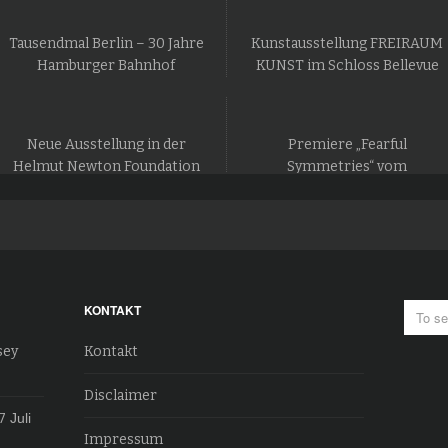
Tausendmal Berlin – 30 Jahre
Kunstausstellung FREIRAUM
Hamburger Bahnhof
KUNST im Schloss Bellevue
Neue Ausstellung in der
Premiere „Fearful
Helmut Newton Foundation
Symmetries“ vom
in Berlin
Staatsballett Berlin
KONTAKT
sey
Kontakt
Disclaimer
7
Juli
Impressum