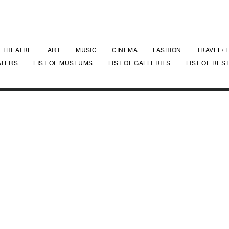
THEATRE
ART
MUSIC
CINEMA
FASHION
TRAVEL/ 
ATERS
LIST OF MUSEUMS
LIST OF GALLERIES
LIST OF RES