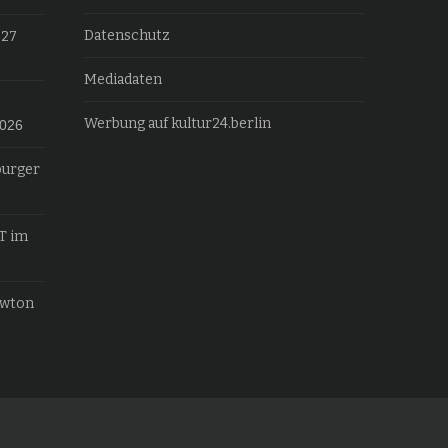
Datenschutz
027
Mediadaten
Werbung auf kultur24.berlin
2026
burger
T im
ewton