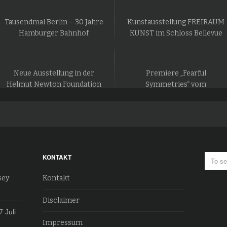
Tausendmal Berlin – 30 Jahre
Kunstausstellung FREIRAUM
Hamburger Bahnhof
KUNST im Schloss Bellevue
Neue Ausstellung in der
Premiere „Fearful
Helmut Newton Foundation
Symmetries“ vom
in Berlin
Staatsballett Berlin
KONTAKT
sey
Kontakt
Disclaimer
7
Juli
Impressum