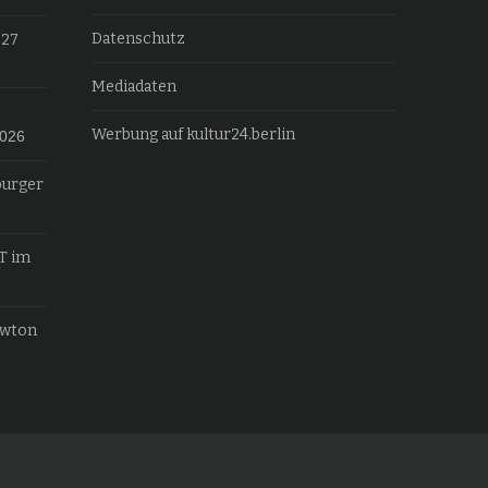
Datenschutz
027
Mediadaten
Werbung auf kultur24.berlin
2026
burger
T im
ewton