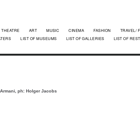
THEATRE
ART
MUSIC
CINEMA
FASHION
TRAVEL/ 
ATERS
LIST OF MUSEUMS
LIST OF GALLERIES
LIST OF RES
n Armani, ph: Holger Jacobs