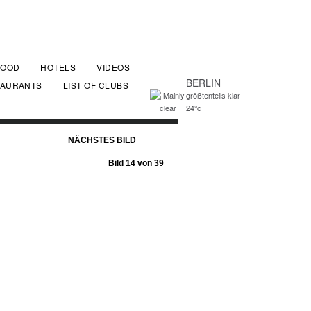
FOOD
HOTELS
VIDEOS
BERLIN
TAURANTS
LIST OF CLUBS
größtenteils klar
24°c
NÄCHSTES BILD
Bild 14 von 39