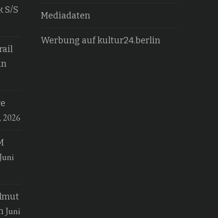
k S/S
Mediadaten
Werbung auf kultur24.berlin
ail
an
re
, 2026
M
Juni
elmut
Juni
n