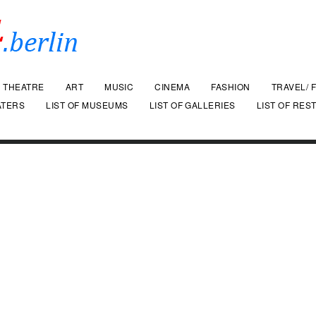
THEATRE
ART
MUSIC
CINEMA
FASHION
TRAVEL/ 
ATERS
LIST OF MUSEUMS
LIST OF GALLERIES
LIST OF RES