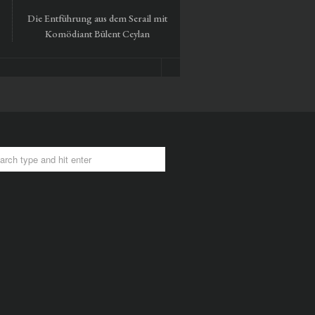
Die Entführung aus dem Serail mit
Tausendmal Berlin – 30 Ja
Komödiant Bülent Ceylan
Hamburger Bahnhof