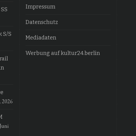
Impressum
 SS
Datenschutz
k S/S
Mediadaten
Werbung auf kultur24.berlin
ail
an
re
, 2026
M
Juni