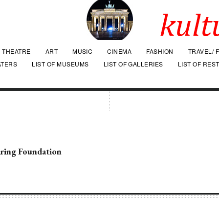
THEATRE
ART
MUSIC
CINEMA
FASHION
TRAVEL/ 
ATERS
LIST OF MUSEUMS
LIST OF GALLERIES
LIST OF RES
ring Foundation