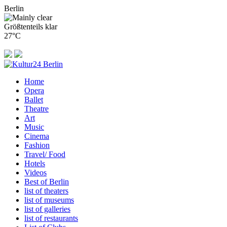
Berlin
Größtenteils klar
27°C
Home
Opera
Ballet
Theatre
Art
Music
Cinema
Fashion
Travel/ Food
Hotels
Videos
Best of Berlin
list of theaters
list of museums
list of galleries
list of restaurants