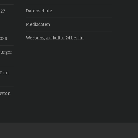
Datenschutz
027
Mediadaten
Werbung auf kultur24.berlin
2026
burger
T im
ewton