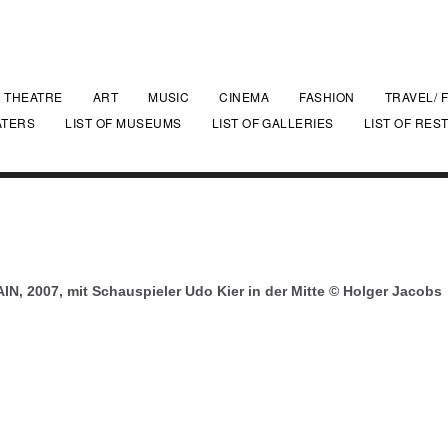
THEATRE
ART
MUSIC
CINEMA
FASHION
TRAVEL/ 
ATERS
LIST OF MUSEUMS
LIST OF GALLERIES
LIST OF RES
, 2007, mit Schauspieler Udo Kier in der Mitte © Holger Jacobs