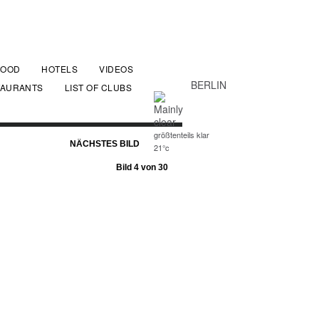
FOOD
HOTELS
VIDEOS
BERLIN
TAURANTS
LIST OF CLUBS
größtenteils klar
NÄCHSTES BILD
21°c
Bild 4 von 30