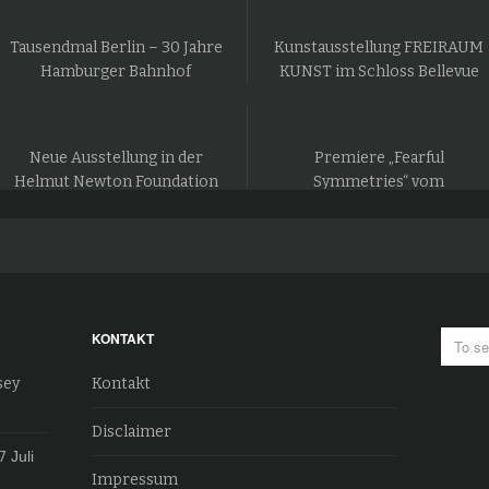
Tausendmal Berlin – 30 Jahre
Kunstausstellung FREIRAUM
Hamburger Bahnhof
KUNST im Schloss Bellevue
Neue Ausstellung in der
Premiere „Fearful
Helmut Newton Foundation
Symmetries“ vom
in Berlin
Staatsballett Berlin
KONTAKT
sey
Kontakt
Disclaimer
7
Juli
Impressum