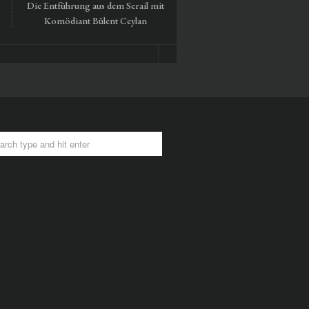
Die Entführung aus dem Serail mit
Tausendmal Berlin – 30 Ja
Komödiant Bülent Ceylan
Hamburger Bahnhof