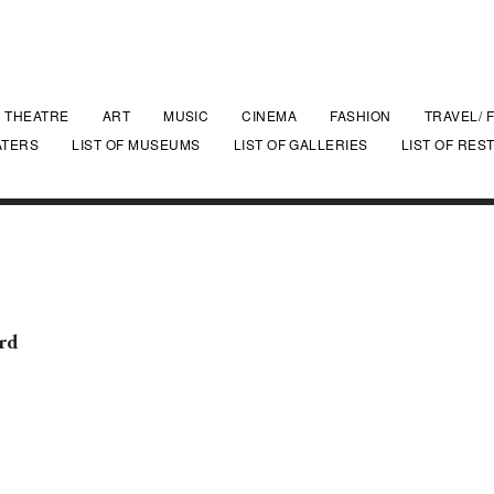
THEATRE
ART
MUSIC
CINEMA
FASHION
TRAVEL/ 
ATERS
LIST OF MUSEUMS
LIST OF GALLERIES
LIST OF RES
rd