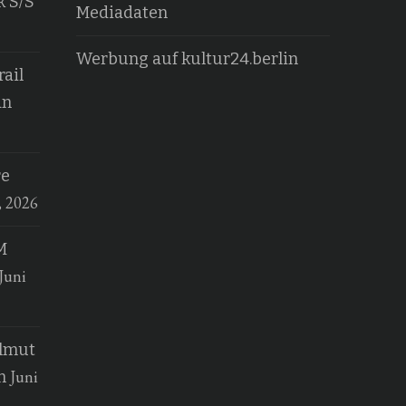
k S/S
Mediadaten
Werbung auf kultur24.berlin
ail
an
re
, 2026
M
Juni
elmut
Juni
n