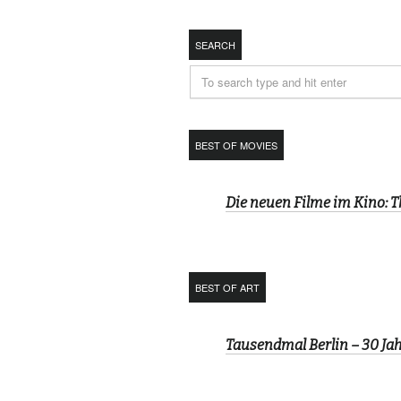
SEARCH
BEST OF MOVIES
Die neuen Filme im Kino: 
BEST OF ART
Tausendmal Berlin – 30 J