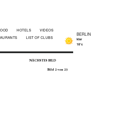
FOOD
HOTELS
VIDEOS
BERLIN
TAURANTS
LIST OF CLUBS
klar
18°c
NÄCHSTES BILD
Bild 2 von 23