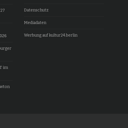
Datenschutz
027
Mediadaten
Werbung auf kultur24.berlin
2026
burger
T im
ewton