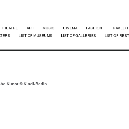
THEATRE
ART
MUSIC
CINEMA
FASHION
TRAVEL/ 
ATERS
LIST OF MUSEUMS
LIST OF GALLERIES
LIST OF RES
he Kunst © Kindl-Berlin