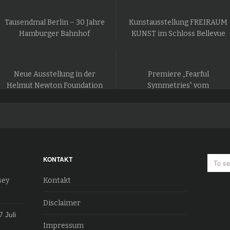
Tausendmal Berlin – 30 Jahre
Kunstausstellung FREIRAUM
Hamburger Bahnhof
KUNST im Schloss Bellevue
Neue Ausstellung in der
Premiere „Fearful
Helmut Newton Foundation
Symmetries“ vom
in Berlin
Staatsballett Berlin
KONTAKT
sey
Kontakt
Disclaimer
7
Juli
Impressum