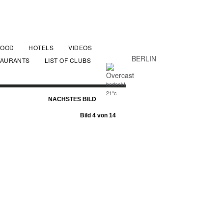
FOOD
HOTELS
VIDEOS
BERLIN
TAURANTS
LIST OF CLUBS
bedeckt
21°c
NÄCHSTES BILD
Bild 4 von 14