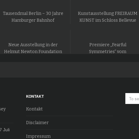
Tausendmal Berlin – 30 Jahre
Kunstausstellung FREIRAUM
Hamburger Bahnhof
KUNST im Schloss Bellevue
Neue Ausstellung in der
Premiere „Fearful
Helmut Newton Foundation
Symmetries“ vom
in Berlin
Staatsballett Berlin
KONTAKT
sey
Kontakt
Disclaimer
7
Juli
Impressum