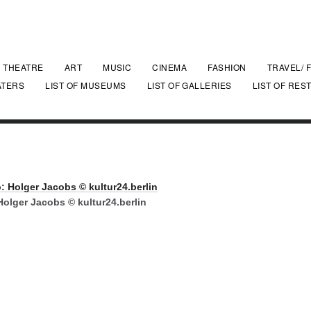
THEATRE
ART
MUSIC
CINEMA
FASHION
TRAVEL/ 
ATERS
LIST OF MUSEUMS
LIST OF GALLERIES
LIST OF RES
Holger Jacobs © kultur24.berlin