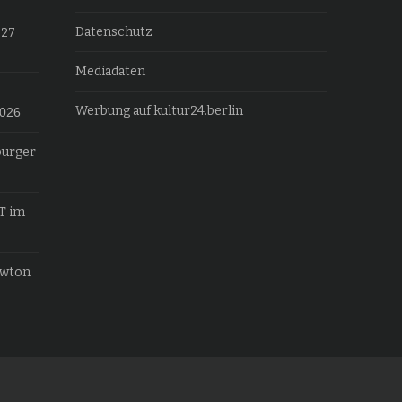
Datenschutz
027
Mediadaten
Werbung auf kultur24.berlin
2026
burger
T im
ewton