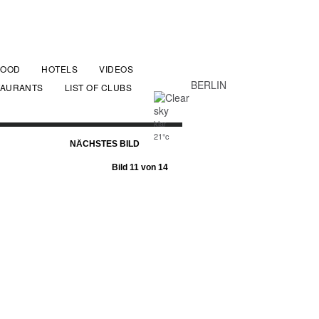
FOOD
HOTELS
VIDEOS
BERLIN
TAURANTS
LIST OF CLUBS
klar
21°c
NÄCHSTES BILD
Bild 11 von 14