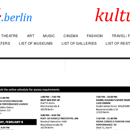
THEATRE
ART
MUSIC
CINEMA
FASHION
TRAVEL/ 
ATERS
LIST OF MUSEUMS
LIST OF GALLERIES
LIST OF RES