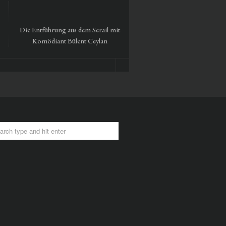
Die Entführung aus dem Serail mit
Tausendmal Berlin – 30 Ja
Komödiant Bülent Ceylan
Hamburger Bahnhof