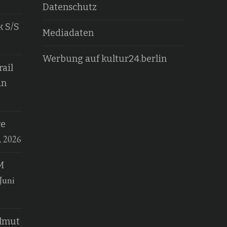
Datenschutz
k S/S
Mediadaten
Werbung auf kultur24.berlin
ail
an
re
, 2026
M
Juni
elmut