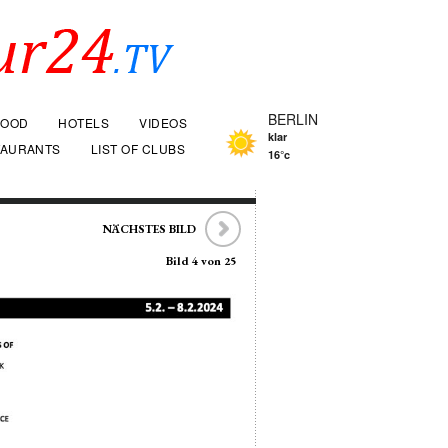
BERLIN
FOOD
HOTELS
VIDEOS
klar
TAURANTS
LIST OF CLUBS
16°c
NÄCHSTES BILD
Bild 4 von 25