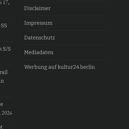
i 17,
Disclaimer
Impressum
 SS
Datenschutz
k S/S
Mediadaten
Werbung auf kultur24.berlin
ail
an
re
, 2026
M