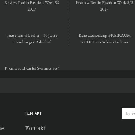
Review Berlin Fashion Week SS
Preview Berlin Fashion Week S/S
2027
2027
Tausendmal Berlin – 30 Jahre
Kunstausstellung FREIRAUM
Hamburger Bahnhof
KUNST im Schloss Bellevue
Premiere „Fearful Symmetries“
vom Staatsballett Berlin
KONTAKT
he
Kontakt