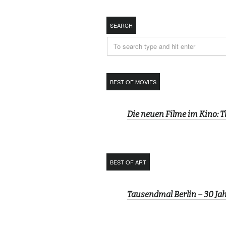
SEARCH
BEST OF MOVIES
Die neuen Filme im Kino: 
BEST OF ART
Tausendmal Berlin – 30 J