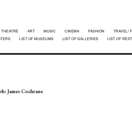
THEATRE
ART
MUSIC
CINEMA
FASHION
TRAVEL/ 
ATERS
LIST OF MUSEUMS
LIST OF GALLERIES
LIST OF RES
h: James Cochrane