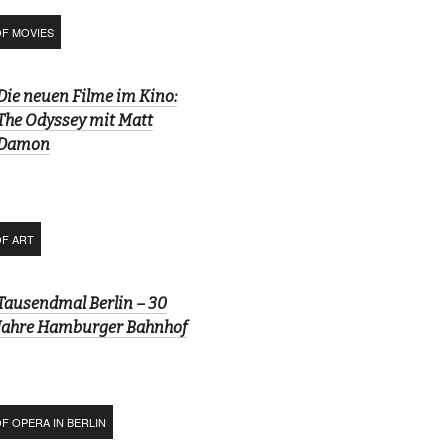
OF MOVIES
Die neuen Filme im Kino:
The Odyssey mit Matt
Damon
OF ART
Tausendmal Berlin – 30
Jahre Hamburger Bahnhof
F OPERA IN BERLIN