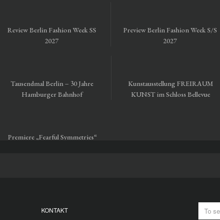
Review Berlin Fashion Week SS
Preview Berlin Fashion Week S/S
2027
2027
Tausendmal Berlin – 30 Jahre
Kunstausstellung FREIRAUM
Hamburger Bahnhof
KUNST im Schloss Bellevue
Premiere „Fearful Symmetries“
vom Staatsballett Berlin
KONTAKT