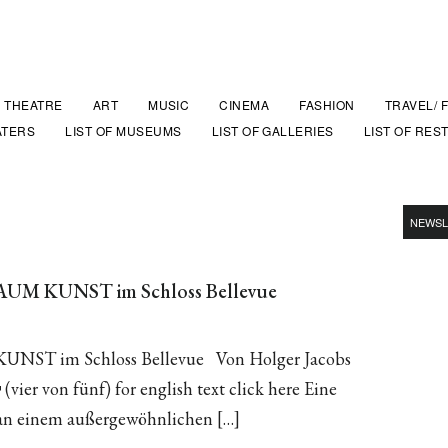
THEATRE
ART
MUSIC
CINEMA
FASHION
TRAVEL/ 
ATERS
LIST OF MUSEUMS
LIST OF GALLERIES
LIST OF RES
NEWSL
AUM KUNST im Schloss Bellevue
UNST im Schloss Bellevue Von Holger Jacobs
(vier von fünf) for english text click here Eine
an einem außergewöhnlichen […]