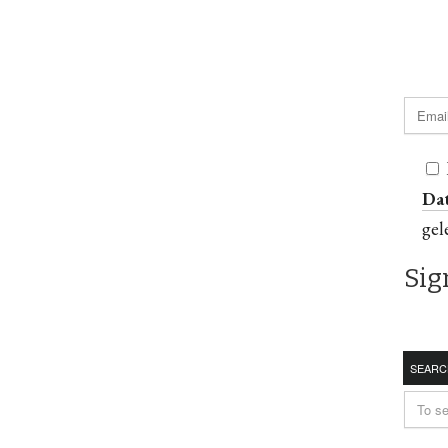
Da
gel
SEARC