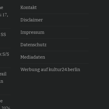
he
Kontakt
i 17,
Disclaimer
Impressum
 SS
Datenschutz
k S/S
Mediadaten
Werbung auf kultur24.berlin
ail
an
re
, 2026