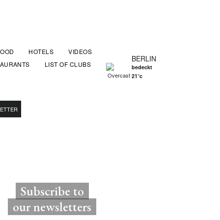
FOOD
HOTELS
VIDEOS
BERLIN
TAURANTS
LIST OF CLUBS
bedeckt
21°c
ETTER
Subscribe to
our newsletters