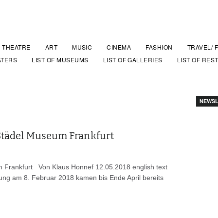
THEATRE
ART
MUSIC
CINEMA
FASHION
TRAVEL/ 
ATERS
LIST OF MUSEUMS
LIST OF GALLERIES
LIST OF RES
NEWSL
Städel Museum Frankfurt
 Frankfurt Von Klaus Honnef 12.05.2018 english text
lung am 8. Februar 2018 kamen bis Ende April bereits