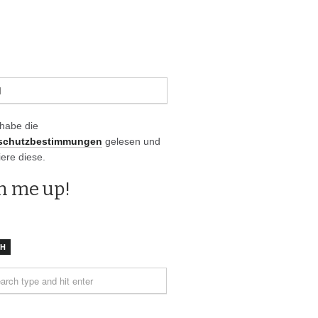
 habe die
schutzbestimmungen
gelesen und
iere diese.
CH