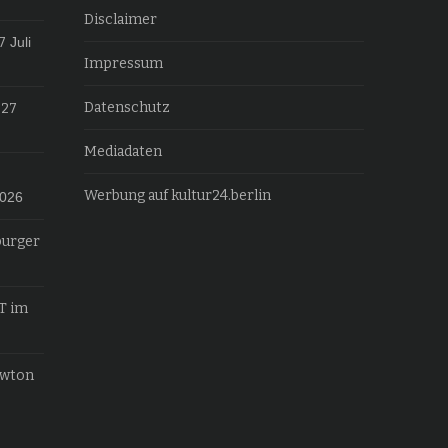
Disclaimer
7
Juli
Impressum
Datenschutz
027
Mediadaten
Werbung auf kultur24.berlin
2026
burger
T im
ewton