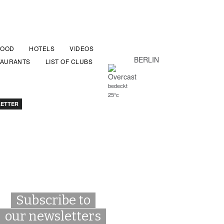
FOOD
HOTELS
VIDEOS
BERLIN
TAURANTS
LIST OF CLUBS
bedeckt
25°c
ETTER
Subscribe to
our newsletters