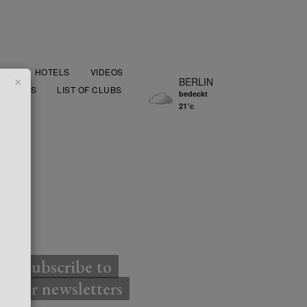
OOD
HOTELS
VIDEOS
×
BERLIN
AURANTS
LIST OF CLUBS
bedeckt
21°c
TTER
Subscribe to
our newsletters