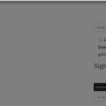
I
Dat
gele
SEARCH