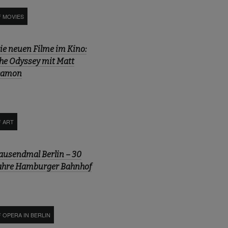
F MOVIES
ie neuen Filme im Kino:
he Odyssey mit Matt
amon
F ART
ausendmal Berlin – 30
ahre Hamburger Bahnhof
 OPERA IN BERLIN