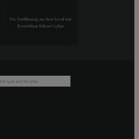
Die Entführung aus dem Serail mit
Tausendmal Berlin – 30 Jah
Komödiant Bülent Ceylan
Hamburger Bahnhof