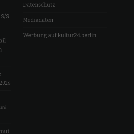
Datenschutz
 S/S
Mediadaten
Werbung auf kultur24.berlin
ail
n
e
 2026
M
uni
lmut