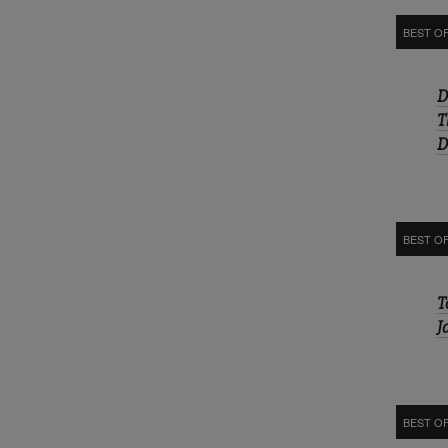
BEST O
D
T
D
BEST O
T
J
BEST OF