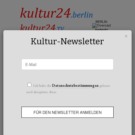
BERLIN
bedeckt
20°c
×
Kultur-Newsletter
All posts tagged Gallery Weekend Berlin
Ich habe die
Datenschutzbestimmungen
gelesen
und akzeptiere diese.