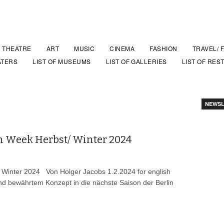
THEATRE
ART
MUSIC
CINEMA
FASHION
TRAVEL/ 
ATERS
LIST OF MUSEUMS
LIST OF GALLERIES
LIST OF RES
NEWSL
n Week Herbst/ Winter 2024
 Winter 2024 Von Holger Jacobs 1.2.2024 for english
nd bewährtem Konzept in die nächste Saison der Berlin