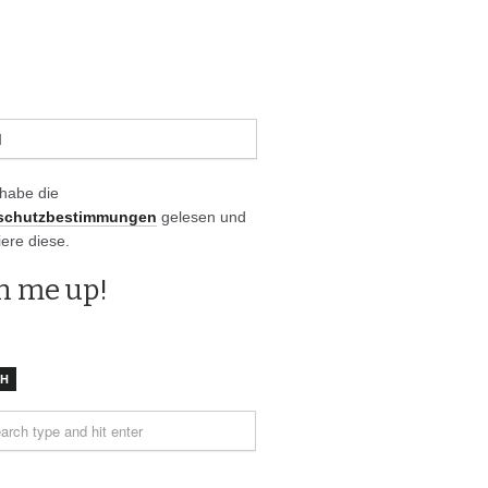
 habe die
schutzbestimmungen
gelesen und
iere diese.
CH