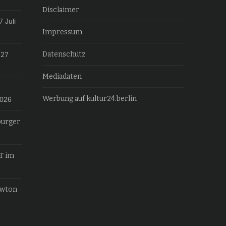
Disclaimer
7
Juli
Impressum
Datenschutz
027
Mediadaten
Werbung auf kultur24.berlin
2026
burger
T im
ewton