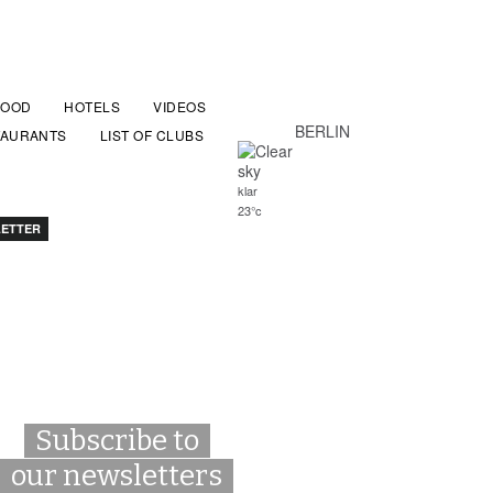
FOOD
HOTELS
VIDEOS
BERLIN
TAURANTS
LIST OF CLUBS
klar
23°c
ETTER
Subscribe to
our newsletters