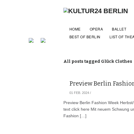
HOME
OPERA
BALLET
BEST OF BERLIN
LIST OF THE
All posts tagged Glück Clothes
Preview Berlin Fashio
01 FEB. 2024
/
Preview Berlin Fashion Week Herbst/
text click here Mit neuem Schwung u
Fashion […]