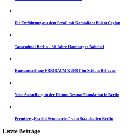
Die Entführung aus dem Serail mit Komödiant Bülent Ceylan
Tausendmal Berlin – 30 Jahre Hamburger Bahnhof
Kunstausstellung FREIRAUM KUNST im Schloss Bellevue
Neue Ausstellung in der Helmut Newton Foundation in Berlin
Premiere „Fearful Symmetries“ vom Staatsballett Berlin
Letzte Beiträge