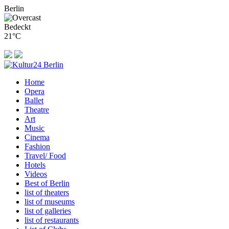
Berlin
Bedeckt
21°C
Home
Opera
Ballet
Theatre
Art
Music
Cinema
Fashion
Travel/ Food
Hotels
Videos
Best of Berlin
list of theaters
list of museums
list of galleries
list of restaurants