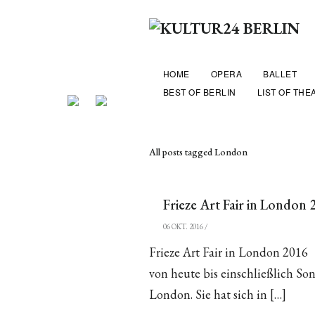
HOME
OPERA
BALLET
BEST OF BERLIN
LIST OF THE
All posts tagged London
Frieze Art Fair in London 
06 OKT. 2016
/
Frieze Art Fair in London 2016
von heute bis einschließlich So
London. Sie hat sich in […]