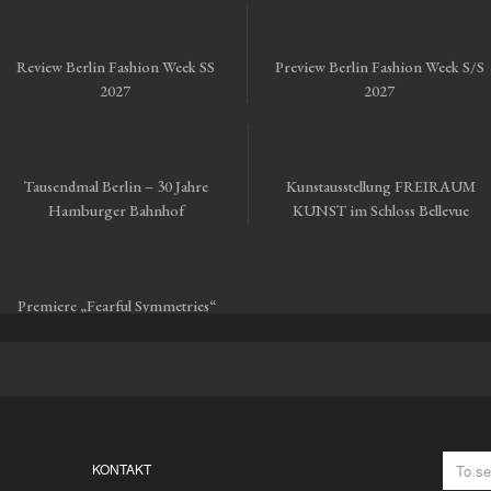
Review Berlin Fashion Week SS
Preview Berlin Fashion Week S/S
2027
2027
Tausendmal Berlin – 30 Jahre
Kunstausstellung FREIRAUM
Hamburger Bahnhof
KUNST im Schloss Bellevue
Premiere „Fearful Symmetries“
vom Staatsballett Berlin
KONTAKT