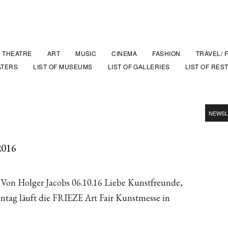
THEATRE
ART
MUSIC
CINEMA
FASHION
TRAVEL/ 
ATERS
LIST OF MUSEUMS
LIST OF GALLERIES
LIST OF RES
NEWSL
2016
 Von Holger Jacobs 06.10.16 Liebe Kunstfreunde,
nntag läuft die FRIEZE Art Fair Kunstmesse in