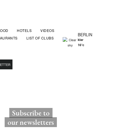
FOOD
HOTELS
VIDEOS
BERLIN
TAURANTS
LIST OF CLUBS
klar
16°c
ETTER
Subscribe to
our newsletters