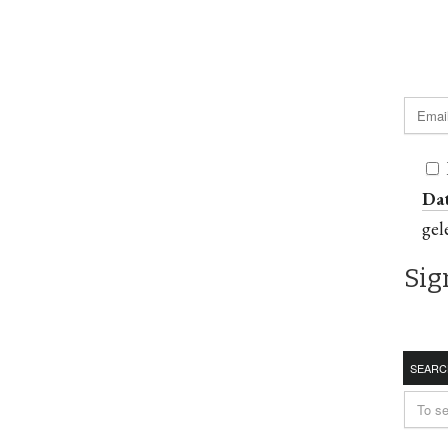
Da
gel
SEARC