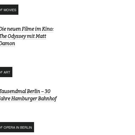
OF MOVIES
Die neuen Filme im Kino:
The Odyssey mit Matt
Damon
OF ART
Tausendmal Berlin – 30
Jahre Hamburger Bahnhof
F OPERA IN BERLIN