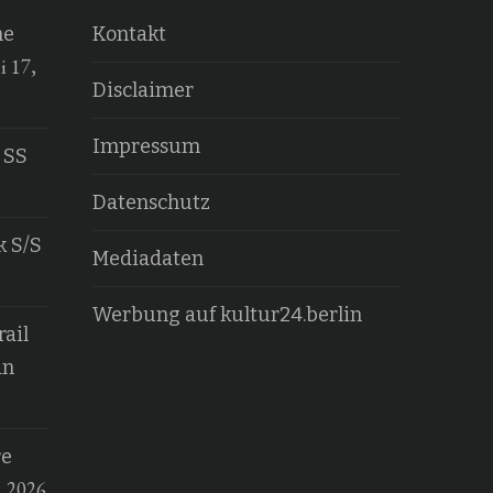
he
Kontakt
i 17,
Disclaimer
Impressum
 SS
Datenschutz
k S/S
Mediadaten
Werbung auf kultur24.berlin
ail
an
re
, 2026