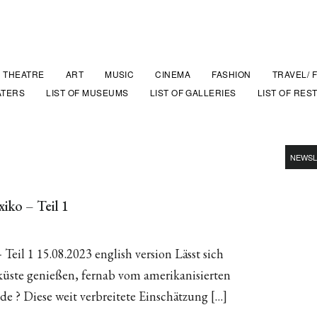
THEATRE
ART
MUSIC
CINEMA
FASHION
TRAVEL/ 
ATERS
LIST OF MUSEUMS
LIST OF GALLERIES
LIST OF RES
NEWSL
iko – Teil 1
Teil 1 15.08.2023 english version Lässt sich
küste genießen, fernab vom amerikanisierten
de ? Diese weit verbreitete Einschätzung […]