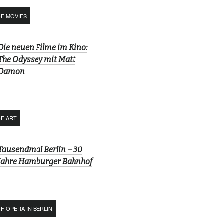
OF MOVIES
Die neuen Filme im Kino:
The Odyssey mit Matt
Damon
OF ART
Tausendmal Berlin – 30
Jahre Hamburger Bahnhof
F OPERA IN BERLIN