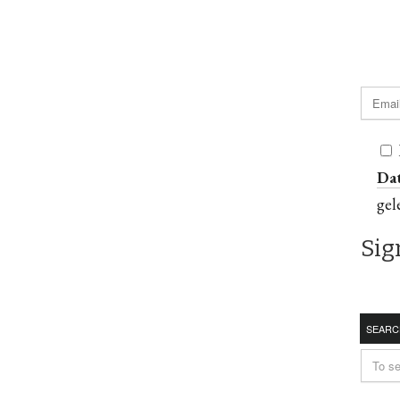
Da
gel
SEARC