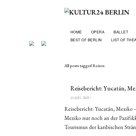
HOME
OPERA
BALLET
BEST OF BERLIN
LIST OF THE
All posts tagged Reisen
Reisebericht: Yucatán, Mex
15 AUG. 2023
/
Reisebericht: Yucatán, Mexiko – 
Mexiko nur noch an der Pazifik
Tourismus der karibischen Strän