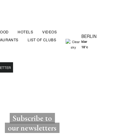
FOOD
HOTELS
VIDEOS
BERLIN
TAURANTS
LIST OF CLUBS
klar
18°c
ETTER
Subscribe to
our newsletters