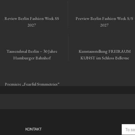
Review Berlin Fashion Week SS
Preview Berlin Fashion Week S/S
2027
2027
Tausendmal Berlin – 30 Jahre
Kunstausstellung FREIRAUM
Hamburger Bahnhof
KUNST im Schloss Bellevue
Premiere „Fearful Symmetries“
vom Staatsballett Berlin
KONTAKT