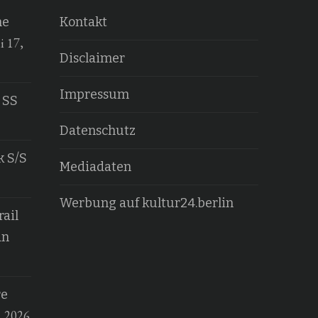
he
Kontakt
i 17,
Disclaimer
Impressum
 SS
Datenschutz
k S/S
Mediadaten
Werbung auf kultur24.berlin
ail
an
re
, 2026