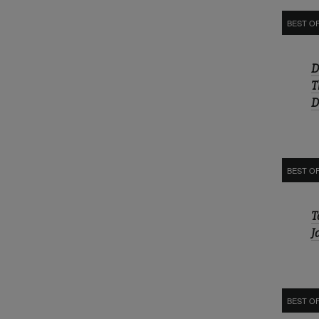
BEST O
D
T
D
BEST O
T
J
BEST OF