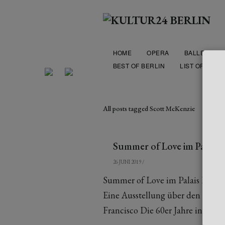
HOME
OPERA
BALLET
BEST OF BERLIN
LIST OF THEA
All posts tagged Scott McKenzie
Summer of Love im Palais 
26 JUNI 2019
/
Summer of Love im Palais Popula
Eine Ausstellung über den Höhe
Francisco Die 60er Jahre in der [