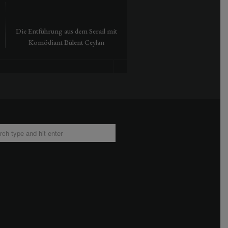
Die Entführung aus dem Serail mit
Tausendmal Berlin – 30 Jah
Komödiant Bülent Ceylan
Hamburger Bahnhof