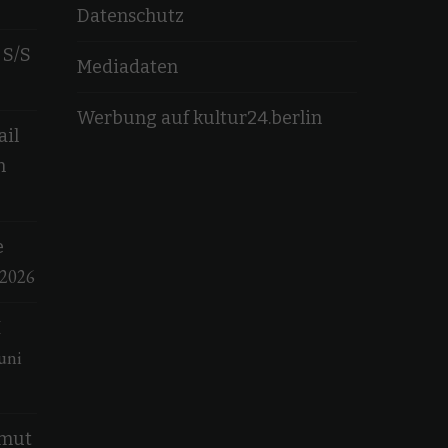
Datenschutz
 S/S
Mediadaten
Werbung auf kultur24.berlin
ail
n
e
 2026
M
uni
lmut