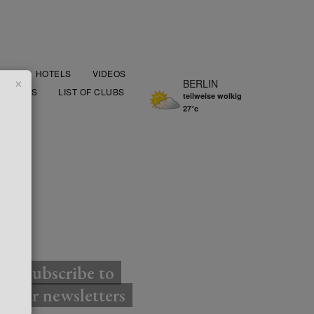
OOD
HOTELS
VIDEOS
×
BERLIN
AURANTS
LIST OF CLUBS
teilweise wolkig
27°c
TTER
Subscribe to
our newsletters