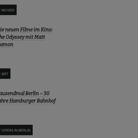
F MOVIES
ie neuen Filme im Kino:
he Odyssey mit Matt
amon
F ART
ausendmal Berlin – 30
ahre Hamburger Bahnhof
 OPERA IN BERLIN