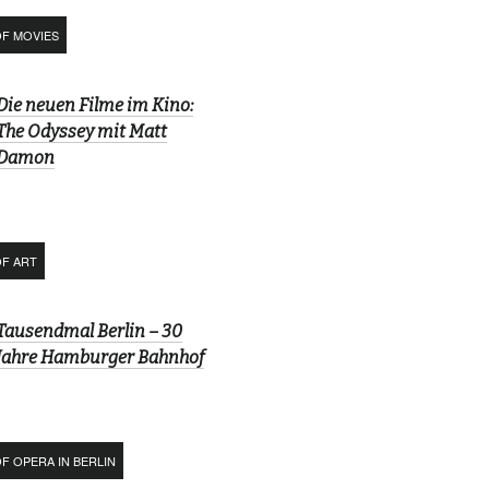
OF MOVIES
Die neuen Filme im Kino:
The Odyssey mit Matt
Damon
OF ART
Tausendmal Berlin – 30
Jahre Hamburger Bahnhof
F OPERA IN BERLIN