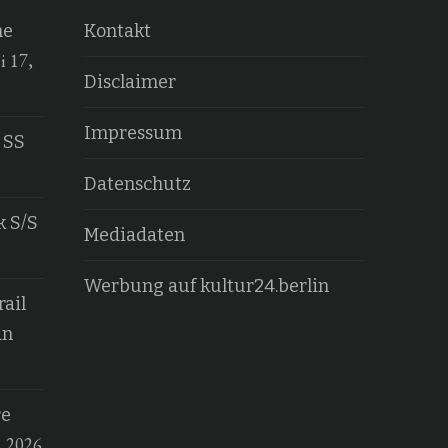
he
Kontakt
i 17,
Disclaimer
Impressum
 SS
Datenschutz
k S/S
Mediadaten
Werbung auf kultur24.berlin
ail
an
re
, 2026