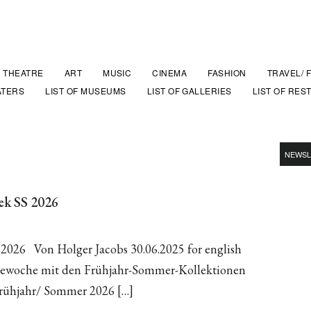
THEATRE
ART
MUSIC
CINEMA
FASHION
TRAVEL/ 
ATERS
LIST OF MUSEUMS
LIST OF GALLERIES
LIST OF RES
NEWSL
ek SS 2026
 2026 Von Holger Jacobs 30.06.2025 for english
odewoche mit den Frühjahr-Sommer-Kollektionen
Frühjahr/ Sommer 2026 […]