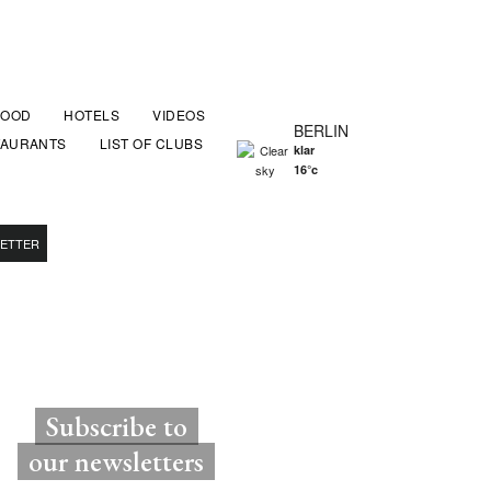
FOOD
HOTELS
VIDEOS
BERLIN
TAURANTS
LIST OF CLUBS
klar
16°c
ETTER
Subscribe to
our newsletters