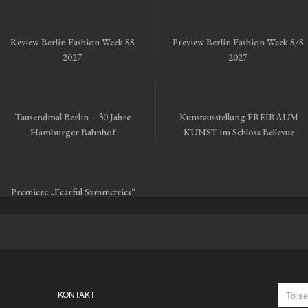
Review Berlin Fashion Week SS
Preview Berlin Fashion Week S/S
2027
2027
Tausendmal Berlin – 30 Jahre
Kunstausstellung FREIRAUM
Hamburger Bahnhof
KUNST im Schloss Bellevue
Premiere „Fearful Symmetries“
vom Staatsballett Berlin
KONTAKT