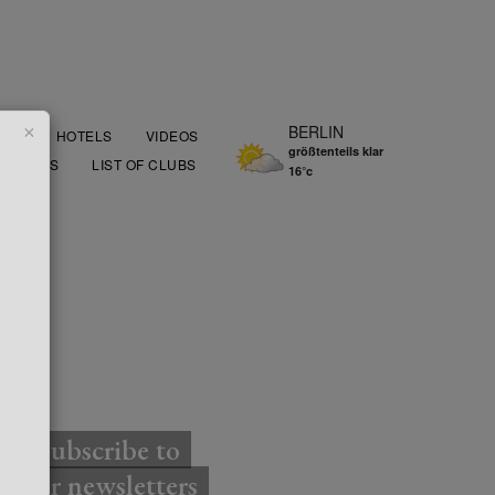
×
BERLIN
OOD
HOTELS
VIDEOS
größtenteils klar
AURANTS
LIST OF CLUBS
16°c
TTER
Subscribe to
our newsletters