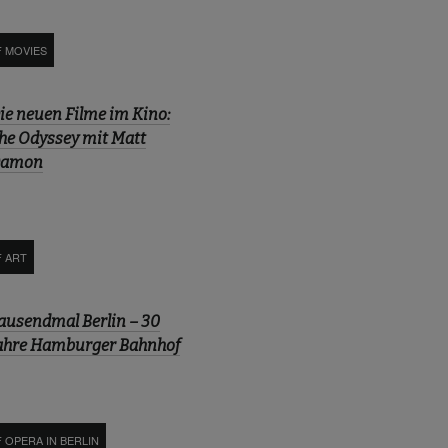
F MOVIES
ie neuen Filme im Kino:
he Odyssey mit Matt
amon
F ART
ausendmal Berlin – 30
ahre Hamburger Bahnhof
 OPERA IN BERLIN