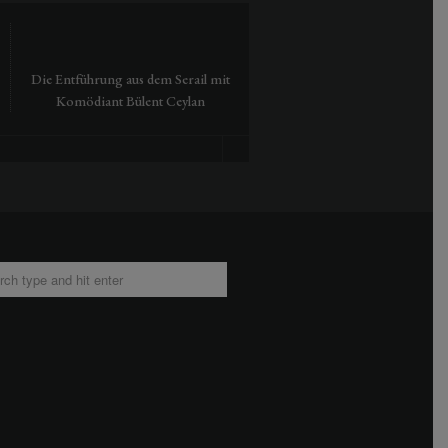
Die Entführung aus dem Serail mit
Tausendmal Berlin – 30 Jah
Komödiant Bülent Ceylan
Hamburger Bahnhof