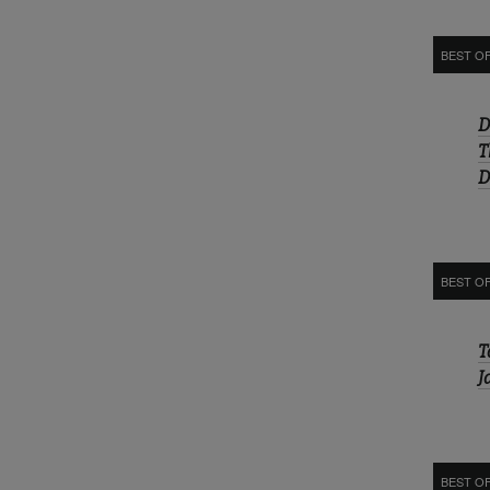
BEST O
D
T
D
BEST O
T
J
BEST OF