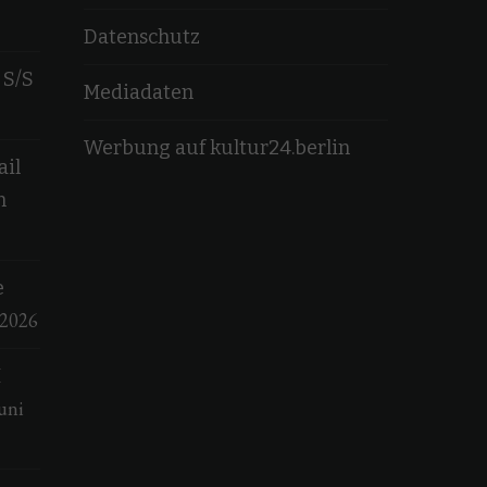
Datenschutz
 S/S
Mediadaten
Werbung auf kultur24.berlin
ail
n
e
 2026
M
uni