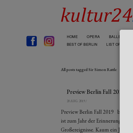
HOME
OPERA
BALLET
BEST OF BERLIN
LIST OF THEA
All posts tagged Sir Simon Rattle
Preview Berlin Fall 2019
20 AUG. 2019
/
Preview Berlin Fall 2019 by Holg
ist zum Jahr der Erinnerungen ge
Großereignisse. Kaum ein Jahr […