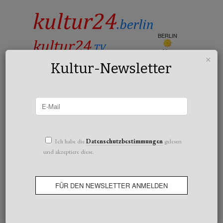
BERLIN
klar
×
23°c
Kultur-Newsletter
All posts tagged Wien Wien nur Du allein
Ich habe die
Datenschutzbestimmungen
gelesen
und akzeptiere diese.