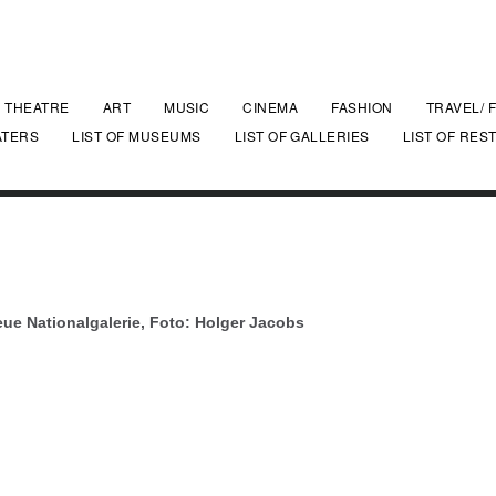
THEATRE
ART
MUSIC
CINEMA
FASHION
TRAVEL/ 
ATERS
LIST OF MUSEUMS
LIST OF GALLERIES
LIST OF RES
ue Nationalgalerie, Foto: Holger Jacobs