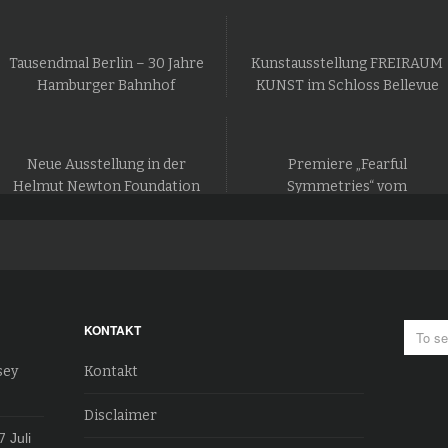
Tausendmal Berlin – 30 Jahre
Kunstausstellung FREIRAUM
Hamburger Bahnhof
KUNST im Schloss Bellevue
Neue Ausstellung in der
Premiere „Fearful
Helmut Newton Foundation
Symmetries“ vom
in Berlin
Staatsballett Berlin
KONTAKT
sey
Kontakt
Disclaimer
7
Juli