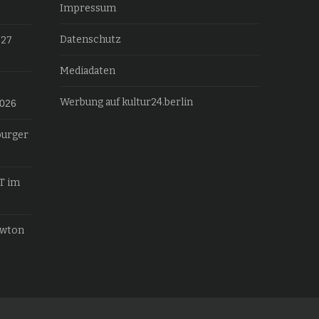
Impressum
Datenschutz
027
Mediadaten
Werbung auf kultur24.berlin
2026
burger
T im
ewton