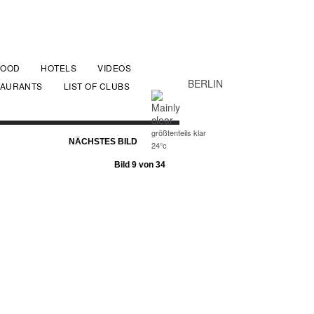
FOOD
HOTELS
VIDEOS
BERLIN
TAURANTS
LIST OF CLUBS
größtenteils klar
NÄCHSTES BILD
24°c
Bild 9 von 34