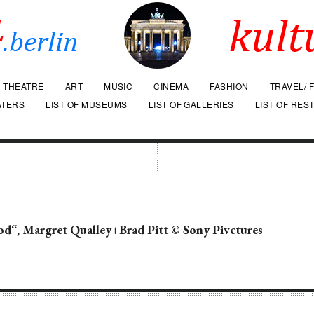
THEATRE
ART
MUSIC
CINEMA
FASHION
TRAVEL/ 
ATERS
LIST OF MUSEUMS
LIST OF GALLERIES
LIST OF RES
od“, Margret Qualley+Brad Pitt © Sony Pivctures