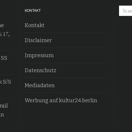
KONTAKT
he
Kontakt
i 17,
Disclaimer
Impressum
 SS
Datenschutz
k S/S
Mediadaten
Werbung auf kultur24.berlin
ail
an