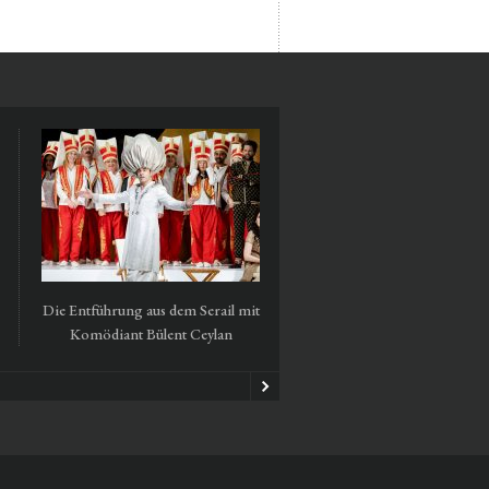
Die Entführung aus dem Serail mit
Tausendmal Berlin – 30 Ja
Komödiant Bülent Ceylan
Hamburger Bahnhof