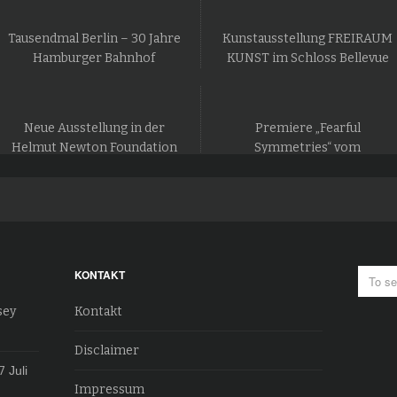
Tausendmal Berlin – 30 Jahre
Kunstausstellung FREIRAUM
Hamburger Bahnhof
KUNST im Schloss Bellevue
Neue Ausstellung in der
Premiere „Fearful
Helmut Newton Foundation
Symmetries“ vom
in Berlin
Staatsballett Berlin
KONTAKT
sey
Kontakt
Disclaimer
7
Juli
Impressum