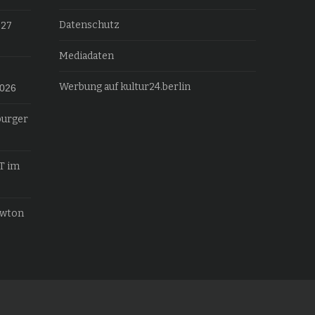
Datenschutz
027
Mediadaten
Werbung auf kultur24.berlin
2026
burger
T im
ewton