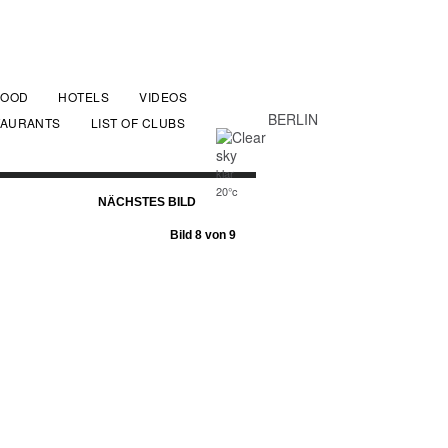
FOOD
HOTELS
VIDEOS
BERLIN
TAURANTS
LIST OF CLUBS
klar
20°c
NÄCHSTES BILD
Bild 8 von 9