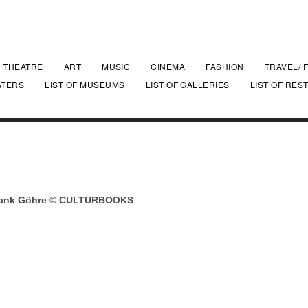
THEATRE
ART
MUSIC
CINEMA
FASHION
TRAVEL/ 
ATERS
LIST OF MUSEUMS
LIST OF GALLERIES
LIST OF RES
Frank Göhre © CULTURBOOKS