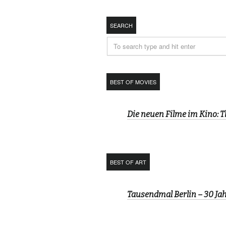
SEARCH
BEST OF MOVIES
Die neuen Filme im Kino: 
BEST OF ART
Tausendmal Berlin – 30 J