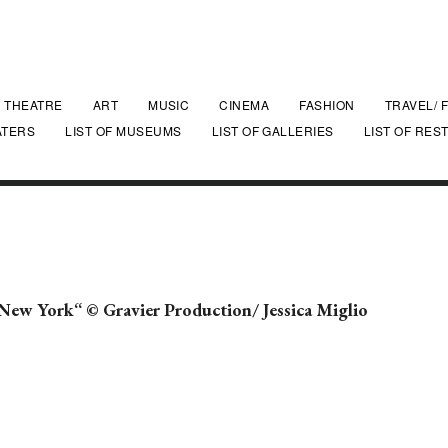
THEATRE
ART
MUSIC
CINEMA
FASHION
TRAVEL/ 
ATERS
LIST OF MUSEUMS
LIST OF GALLERIES
LIST OF RES
 New York“ © Gravier Production/ Jessica Miglio