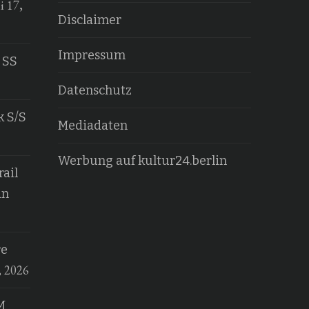
i 17,
Disclaimer
Impressum
 SS
Datenschutz
k S/S
Mediadaten
Werbung auf kultur24.berlin
ail
an
re
, 2026
M