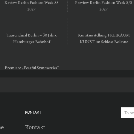
Review Berlin Fashion Week SS
Preview Berlin Fashion Week S/S
2027
2027
Tausendmal Berlin – 30 Jahre
Kunstausstellung FREIRAUM
Hamburger Bahnhof
KUNST im Schloss Bellevue
Premiere „Fearful Symmetries“
vom Staatsballett Berlin
KONTAKT
he
Kontakt