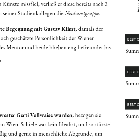
ünste missfiel, verließ er diese bereits nach 2
n seiner Studienkollegen die
Neukunstgruppe
.
erste Begegnung mit Gustav Klimt
, damals der
och geschätzte Persönlichkeit der Wiener
BEST O
les Mentor und beide blieben eng befreundet bis
Summe
n
BEST O
Summe
BEST O
hwester Gerti Vollwaise wurden
, bezogen sie
Summe
 Wien. Schiele war kein Idealist, und so stürzte
äßig und gerne in menschliche Abgründe, um