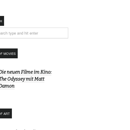
H
OF MOVIES
Die neuen Filme im Kino:
The Odyssey mit Matt
Damon
OF ART