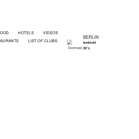
FOOD
HOTELS
VIDEOS
BERLIN
TAURANTS
LIST OF CLUBS
bedeckt
20°c