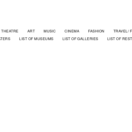
THEATRE
ART
MUSIC
CINEMA
FASHION
TRAVEL/ 
ATERS
LIST OF MUSEUMS
LIST OF GALLERIES
LIST OF RES