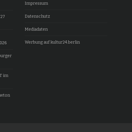
Impressum
Datenschutz
027
Mediadaten
Werbung auf kultur24.berlin
2026
burger
T im
ewton