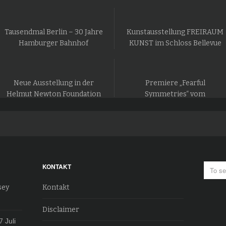
Tausendmal Berlin – 30 Jahre
Kunstausstellung FREIRAUM
Hamburger Bahnhof
KUNST im Schloss Bellevue
Neue Ausstellung in der
Premiere „Fearful
Helmut Newton Foundation
Symmetries“ vom
in Berlin
Staatsballett Berlin
KONTAKT
sey
Kontakt
Disclaimer
7
Juli