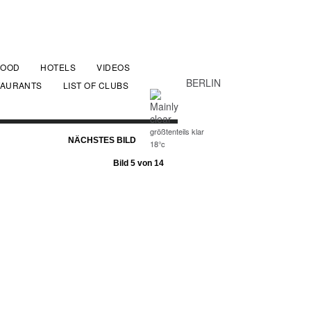
FOOD
HOTELS
VIDEOS
BERLIN
TAURANTS
LIST OF CLUBS
größtenteils klar
NÄCHSTES BILD
18°c
Bild 5 von 14