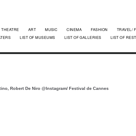
THEATRE
ART
MUSIC
CINEMA
FASHION
TRAVEL/ 
ATERS
LIST OF MUSEUMS
LIST OF GALLERIES
LIST OF RES
tino, Robert De Niro @Instagram/ Festival de Cannes