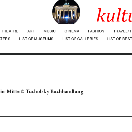
THEATRE
ART
MUSIC
CINEMA
FASHION
TRAVEL/ 
ATERS
LIST OF MUSEUMS
LIST OF GALLERIES
LIST OF RES
lin-Mitte © Tucholsky Buchhandlung