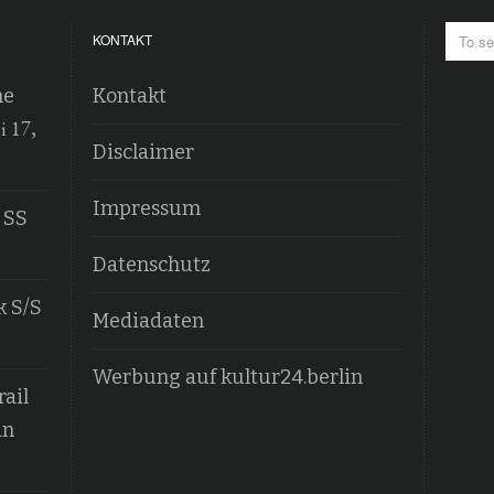
KONTAKT
he
Kontakt
i 17,
Disclaimer
Impressum
 SS
Datenschutz
k S/S
Mediadaten
Werbung auf kultur24.berlin
ail
an