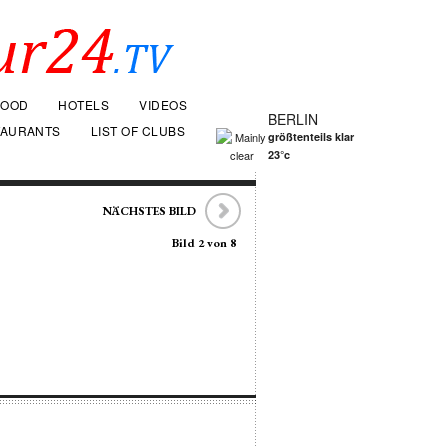
FOOD
HOTELS
VIDEOS
BERLIN
TAURANTS
LIST OF CLUBS
größtenteils klar
23°c
NÄCHSTES BILD
Bild 2 von 8