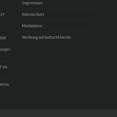
Impressum
Datenschutz
027
Mediadaten
Werbung auf kultur24.berlin
2026
burger
T im
ewton