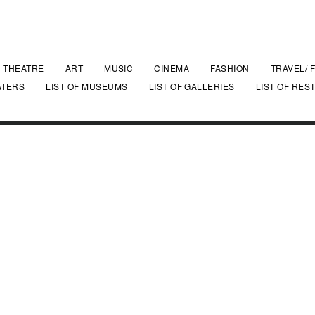
THEATRE
ART
MUSIC
CINEMA
FASHION
TRAVEL/ 
ATERS
LIST OF MUSEUMS
LIST OF GALLERIES
LIST OF RES