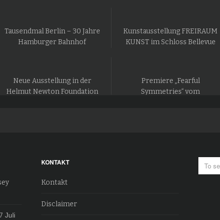
Tausendmal Berlin – 30 Jahre
Kunstausstellung FREIRAUM
Hamburger Bahnhof
KUNST im Schloss Bellevue
Neue Ausstellung in der
Premiere „Fearful
Helmut Newton Foundation
Symmetries“ vom
in Berlin
Staatsballett Berlin
KONTAKT
sey
Kontakt
Disclaimer
7
Juli