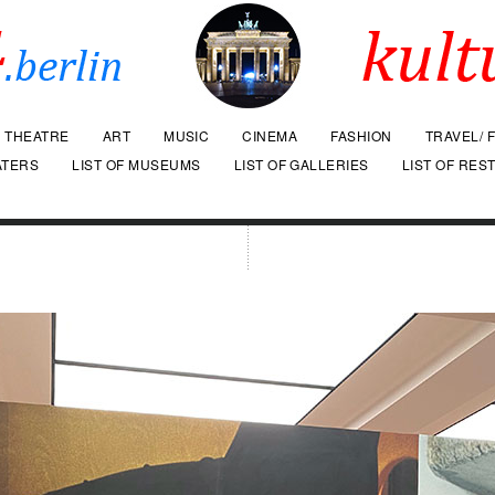
THEATRE
ART
MUSIC
CINEMA
FASHION
TRAVEL/ 
ATERS
LIST OF MUSEUMS
LIST OF GALLERIES
LIST OF RES