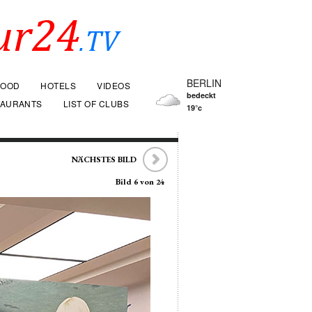
BERLIN
FOOD
HOTELS
VIDEOS
bedeckt
TAURANTS
LIST OF CLUBS
19°c
NÄCHSTES BILD
Bild 6 von 24