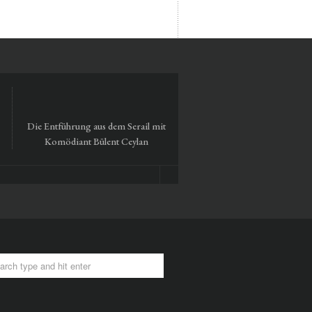
Die Entführung aus dem Serail mit
Tausendmal Berlin – 30 Ja
Komödiant Bülent Ceylan
Hamburger Bahnhof