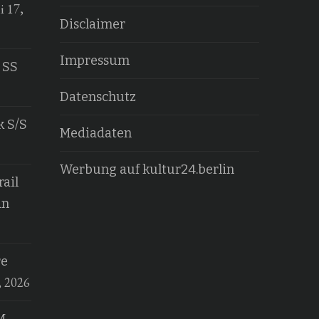
i 17,
Disclaimer
Impressum
 SS
Datenschutz
k S/S
Mediadaten
Werbung auf kultur24.berlin
ail
an
re
, 2026