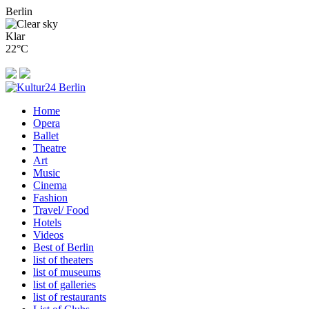
Berlin
Klar
22°C
Home
Opera
Ballet
Theatre
Art
Music
Cinema
Fashion
Travel/ Food
Hotels
Videos
Best of Berlin
list of theaters
list of museums
list of galleries
list of restaurants