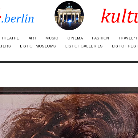
THEATRE
ART
MUSIC
CINEMA
FASHION
TRAVEL/ 
ATERS
LIST OF MUSEUMS
LIST OF GALLERIES
LIST OF RES