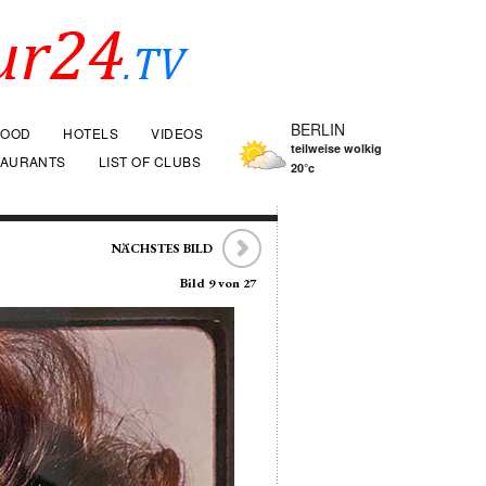
BERLIN
FOOD
HOTELS
VIDEOS
teilweise wolkig
TAURANTS
LIST OF CLUBS
20°c
NÄCHSTES BILD
Bild 9 von 27