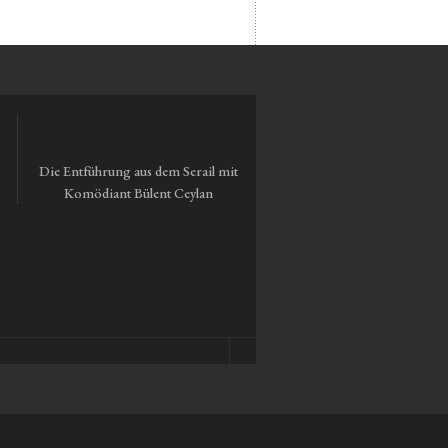
Die Entführung aus dem Serail mit
Tausendmal Berlin – 30 Ja
Komödiant Bülent Ceylan
Hamburger Bahnhof