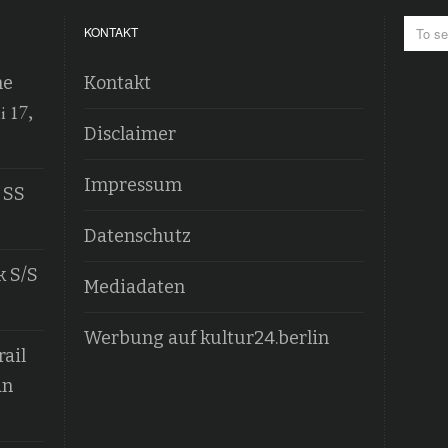
KONTAKT
he
Kontakt
i 17,
Disclaimer
Impressum
 SS
Datenschutz
k S/S
Mediadaten
Werbung auf kultur24.berlin
ail
an