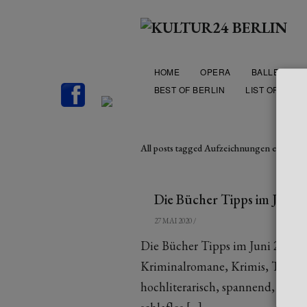
HOME
OPERA
BALLET
BEST OF BERLIN
LIST OF THEA
All posts tagged Aufzeichnungen eines S
Die Bücher Tipps im Juni 
27 MAI 2020
/
Die Bücher Tipps im Juni 2020 
Kriminalromane, Krimis, Thrille
hochliterarisch, spannend, polit