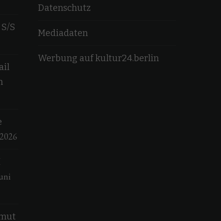
Datenschutz
 S/S
Mediadaten
Werbung auf kultur24.berlin
ail
n
e
 2026
M
uni
lmut