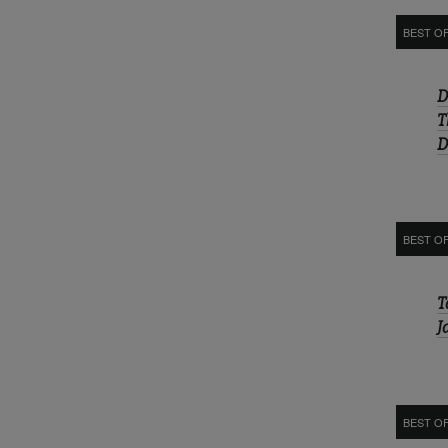
BEST O
D
T
D
BEST O
T
J
BEST OF