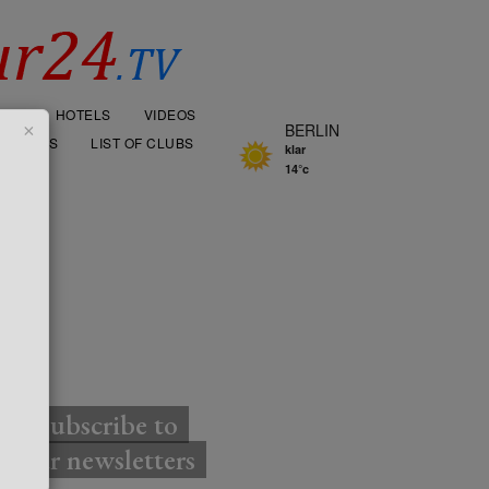
OOD
HOTELS
VIDEOS
×
BERLIN
AURANTS
LIST OF CLUBS
klar
14°c
TTER
Subscribe to
our newsletters