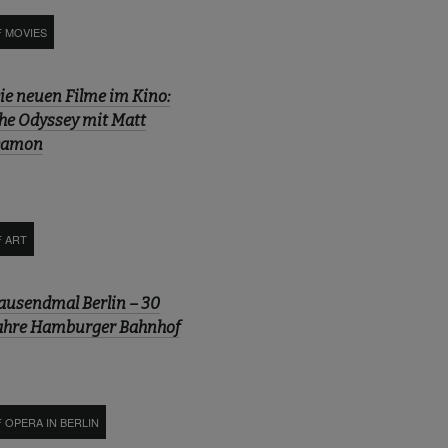
F MOVIES
ie neuen Filme im Kino:
he Odyssey mit Matt
amon
F ART
ausendmal Berlin – 30
ahre Hamburger Bahnhof
 OPERA IN BERLIN