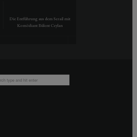
Die Entführung aus dem Serail mit
Tausendmal Berlin – 30 Jah
Komödiant Bülent Ceylan
Hamburger Bahnhof