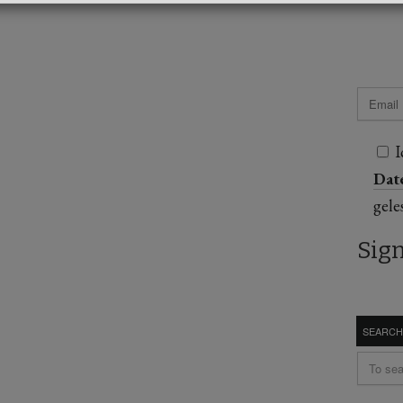
I
Dat
gele
SEARCH