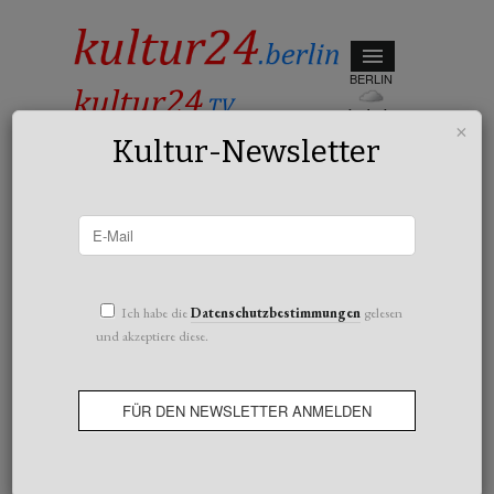
BERLIN
bedeckt
×
31°c
Kultur-Newsletter
All posts tagged Claus Peymann
Ich habe die
Datenschutzbestimmungen
gelesen
und akzeptiere diese.