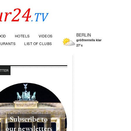
BERLIN
OOD
HOTELS
VIDEOS
größtenteils klar
AURANTS
LIST OF CLUBS
27°c
TTER
Subscribe to
our newsletters