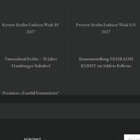
Review Berlin Fashion Week SS
Preview Berlin Fashion Week S/S
2027
2027
Tausendmal Berlin – 30 Jahre
Kunstausstellung FREIRAUM
Hamburger Bahnhof
KUNST im Schloss Bellevue
Premiere „Fearful Symmetries“
vom Staatsballett Berlin
KONTAKT