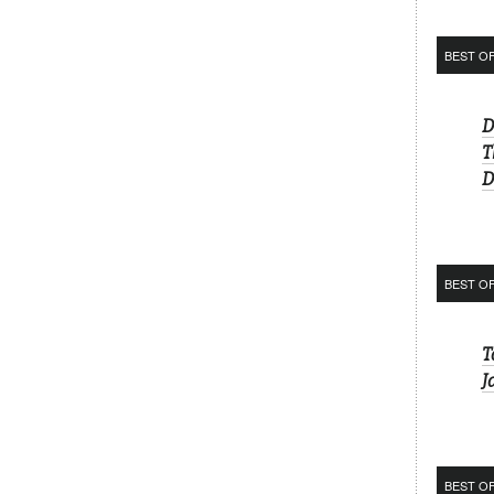
BEST O
D
T
D
BEST O
T
J
BEST OF