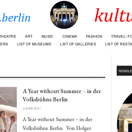
THEATRE
ART
MUSIC
CINEMA
FASHION
TRAVEL/ F
TERS
LIST OF MUSEUMS
LIST OF GALLERIES
LIST OF REST
NEWSLE
A Year without Summer – in der
Volksbühne Berlin
11 JUNI 2025
/
A Year without Summer – in der
Volksbühne Berlin Von Holger