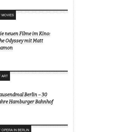
F MOVIES
ie neuen Filme im Kino:
he Odyssey mit Matt
amon
F ART
ausendmal Berlin – 30
ahre Hamburger Bahnhof
 OPERA IN BERLIN