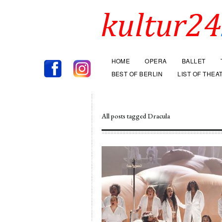
HOME
OPERA
BALLET
BEST OF BERLIN
LIST OF THEA
timmungen
gelesen und akzeptiere
All posts tagged Dracula