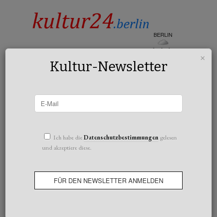
BERLIN
bedeckt
×
15°c
Kultur-Newsletter
All posts tagged Freiheit
Ich habe die
Datenschutzbestimmungen
gelesen
und akzeptiere diese.