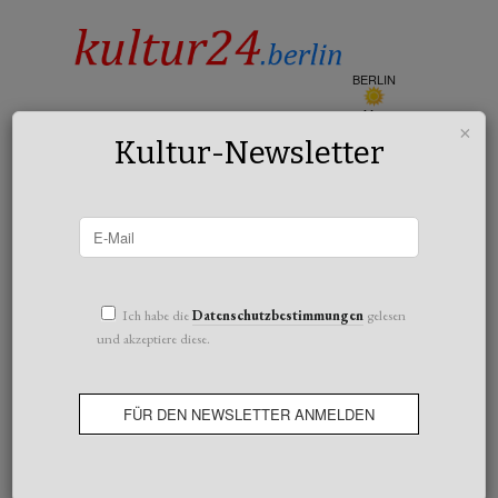
BERLIN
klar
×
24°c
Kultur-Newsletter
All posts tagged Johanna Vokale
Ich habe die
Datenschutzbestimmungen
gelesen
und akzeptiere diese.