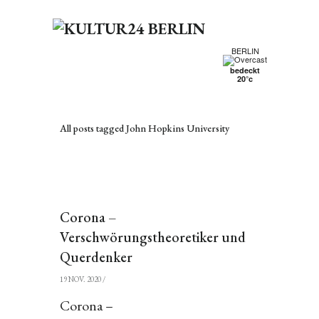
BERLIN
bedeckt
20°c
All posts tagged John Hopkins University
Corona –
Verschwörungstheoretiker und
Querdenker
19 NOV. 2020
/
Corona –