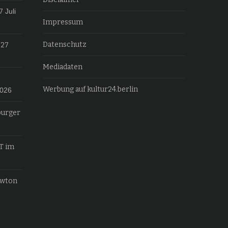
7
Juli
Impressum
Datenschutz
027
Mediadaten
Werbung auf kultur24.berlin
2026
burger
T im
ewton