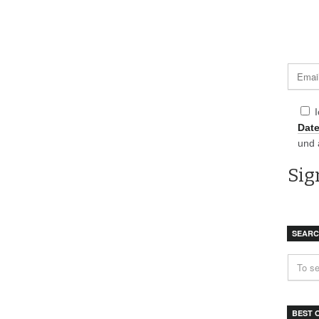
Dat
und 
SEAR
BEST 