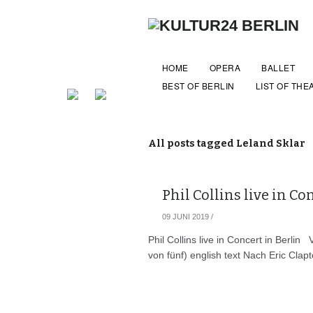
HOME
OPERA
BALLET
BEST OF BERLIN
LIST OF THE
All posts tagged Leland Sklar
Phil Collins live in Co
09 JUNI 2019
/
Phil Collins live in Concert in Berli
von fünf) english text Nach Eric Clap