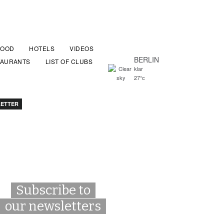
FOOD
HOTELS
VIDEOS
BERLIN
TAURANTS
LIST OF CLUBS
klar
27°c
ETTER
Subscribe to
our newsletters