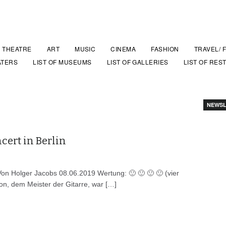
THEATRE
ART
MUSIC
CINEMA
FASHION
TRAVEL/ 
ATERS
LIST OF MUSEUMS
LIST OF GALLERIES
LIST OF RES
NEWSL
ncert in Berlin
n Von Holger Jacobs 08.06.2019 Wertung: 🙂 🙂 🙂 🙂 (vier
ton, dem Meister der Gitarre, war […]