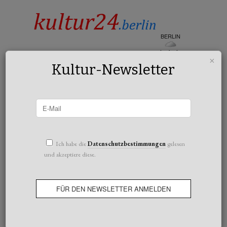
BERLIN
bedeckt
×
20°c
Kultur-Newsletter
All posts tagged Lion Feutwanger
Ich habe die
Datenschutzbestimmungen
gelesen
und akzeptiere diese.